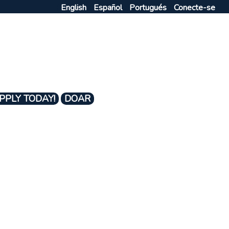
English
Español
Portugués
Conecte-se
PPLY TODAY!
DOAR