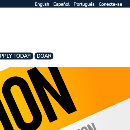
English
Español
Portugués
Conecte-se
PPLY TODAY!
DOAR